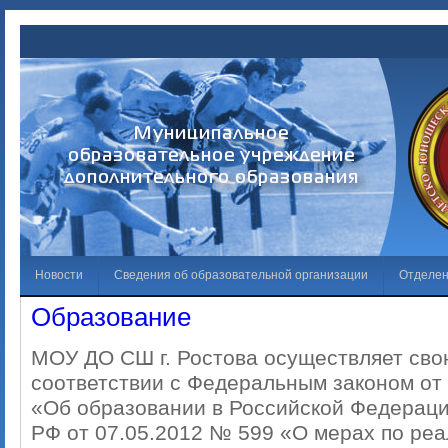
Новости
Сведения об образовательной организации
Отделе
Образование
Обращения граждан
Решаем вместе
Галерея
Независима
МОУ ДО СШ г. Ростова осуществляет сво
Лучший спортсмен
Противодействие коррупции
соответствии с Федеральным законом от
«Об образовании в Российской Федераци
РФ от 07.05.2012 № 599 «О мерах по ре