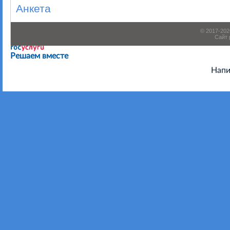
Анкета
© 2017-20
Сайт 
Есть предложения по организации учебного процесса или
Решаем вместе
Напи