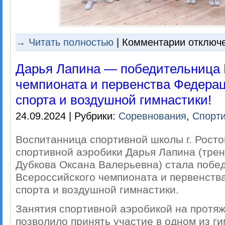
к
→ Читать полностью
|
Комментарии
отключ
записи
Межрегионал
соревновани
Дарья Лапина — победительница 
по
спортивной
чемпионата и первенства Федера
аэробике
«Кубок
спорта и воздушной гимнастики!
Федерации»
24.09.2024 | Рубрики:
Соревнования
,
Спорти
Воспитанница спортивной школы г. Росто
спортивной аэробики Дарья Лапина (тре
Дубкова Оксана Валерьевна) стала побе
Всероссийского чемпионата и первенств
спорта и воздушной гимнастики.
Занятия спортивной аэробикой на протяж
позволило принять участие в одном из г