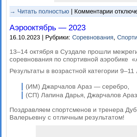
к
→ Читать полностью
|
Комментарии
отключ
записи
Соревновани
по
Аэрооктябрь — 2023
спортивной
аэробике
в
16.10.2023 | Рубрики:
Соревнования
,
Спорти
г.
Камешково
(Владимирск
13–14 октября в Суздале прошли межре
обл.)
соревнования по спортивной аэробике «
Результаты в возрастной категории 9–11 
(ИМ) Джарчалов Араз — серебро,
(СП) Лапина Дарья, Джарчалов Ара
Поздравляем спортсменов и тренера Дуб
Валерьевну с отличным результатом!