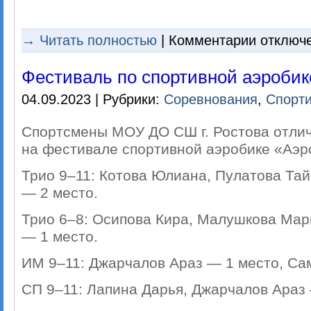
к
→ Читать полностью
|
Комментарии
отключ
записи
Аэрооктябрь
—
Фестиваль по спортивной аэроби
2023
04.09.2023 | Рубрики:
Соревнования
,
Спорти
Спортсмены МОУ ДО СШ г. Ростова отличн
на фестивале спортивной аэробике «Аэр
Трио 9–11: Котова Юлиана, Пулатова Та
— 2 место.
Трио 6–8: Осипова Кира, Малушкова Мар
— 1 место.
ИМ 9–11: Джарчалов Араз — 1 место, Са
СП 9–11: Лапина Дарья, Джарчалов Араз 