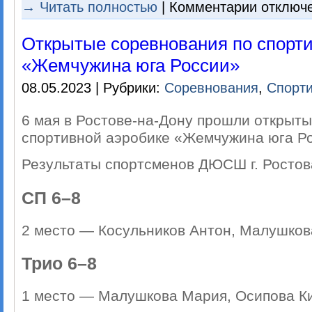
к
→ Читать полностью
|
Комментарии
отключ
записи
Фестиваль
по
Открытые соревнования по спорт
спортивной
аэробике
«Жемчужина юга России»
«АэроСочи
2023»
08.05.2023 | Рубрики:
Соревнования
,
Спорти
6 мая в Ростове-на-Дону прошли открыт
спортивной аэробике «Жемчужина юга Р
Результаты спортсменов ДЮСШ г. Ростов
СП 6–8
2 место — Косульников Антон, Малушко
Трио 6–8
1 место — Малушкова Мария, Осипова К