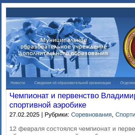
Новости
Сведения об образовательной организации
Отделе
Чемпионат и первенство Владими
Обращения граждан
Решаем вместе
Галерея
Независима
спортивной аэробике
Лучший спортсмен
Противодействие коррупции
27.02.2025 | Рубрики:
Соревнования
,
Спорти
12 февраля состоялся чемпионат и перв