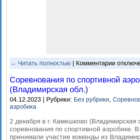
к
→ Читать полностью
|
Комментарии
отключ
записи
Дарья
Лапина
Соревнования по спортивной аэро
—
победительн
(Владимирская обл.)
Всероссийско
чемпионата
и
04.12.2023 | Рубрики:
Без рубрики
,
Соревно
первенства
аэробика
Федерации
пилонного
спорта
и
2 декабря в г. Камешково (Владимирская 
воздушной
гимнастики!
соревнования по спортивной аэробике. 
принимали участие команды из Владимир