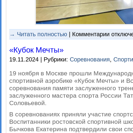
к
→ Читать полностью
|
Комментарии
отключ
записи
Чемпионат
и
«Кубок Мечты»
первенство
Владимирско
области
19.11.2024 | Рубрики:
Соревнования
,
Спорти
по
спортивной
аэробике
19 ноября в Москве прошли Международ
спортивной аэробике «Кубок Мечты» и В
соревнования памяти заслуженного трен
заслуженного мастера спорта России Та
Соловьевой.
В соревнованиях приняли участие спортс
Воспитанники ростовской спортивной шко
Бычкова Екатерина подтвердили свои сп