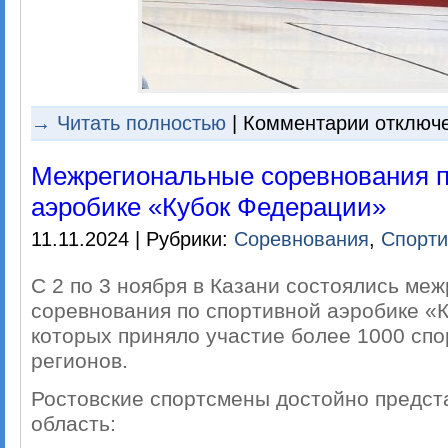
к
→ Читать полностью
|
Комментарии
отключ
записи
«Кубок
Мечты»
Межрегиональные соревнования п
аэробике «Кубок Федерации»
11.11.2024 | Рубрики:
Соревнования
,
Спорти
С 2 по 3 ноября в Казани состоялись ме
соревнования по спортивной аэробике «
которых приняло участие более 1000 спо
регионов.
Ростовские спортсмены достойно предс
область: