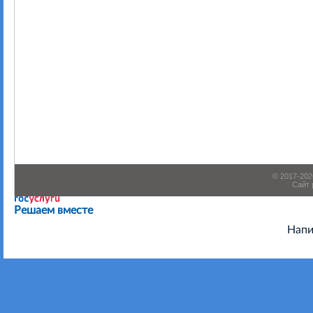
© 2017-20
Сайт 
Есть предложения по организации учебного процесса или
Решаем вместе
Напи