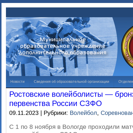
Новости
Сведения об образовательной организации
Отделе
Ростовские волейболисты — брон
Обращения граждан
Решаем вместе
Галерея
Независима
первенства России СЗФО
Лучший спортсмен
Противодействие коррупции
09.11.2023 | Рубрики:
Волейбол
,
Соревнова
С 1 по 8 ноября в Вологде проходили ма