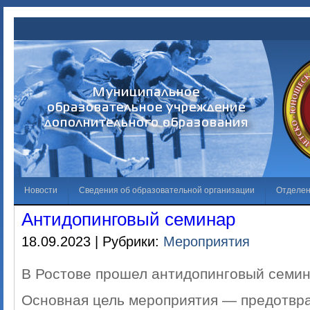
Новости
Сведения об образовательной организации
Отделе
Антидопинговый семинар
Обращения граждан
Решаем вместе
Галерея
Независима
18.09.2023 | Рубрики:
Мероприятия
Лучший спортсмен
В Ростове прошел антидопинговый семин
Основная цель мероприятия — предотвр