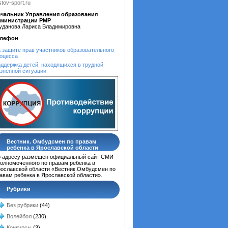
stov-sport.ru
чальник Управления образования
дминистрации РМР
уданова Лариса Владимировна
елефон
 защите прав участников образовательного
оцесса
ддержка детей, находящихся в трудной
зненной ситуации
Вестник. Омбудсмен по правам
ребенка в Ярославской области
 адресу размещен официальный сайт СМИ
олномоченного по правам ребенка в
ославской области «Вестник.Омбудсмен по
авам ребенка в Ярославской области».
Рубрики
Без рубрики
(44)
Волейбол
(230)
Конкурсы
(3)