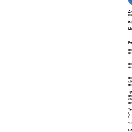
Д
Ша
Ю
Ме
Р
пн
пе
пн
пе
пн
сб
пе
Т
пн
сб
пе
Т
()
()
Эл
Са