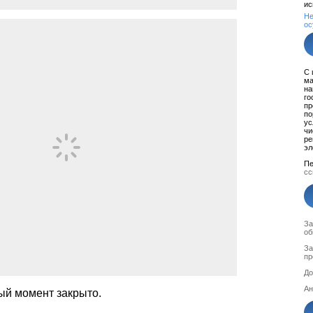
ис
Не
ос
С 
ма
на
го
пр
по
ус
чи
ре
эл
Пе
сс
За
об
За
пр
До
Ан
ый момент закрыто.