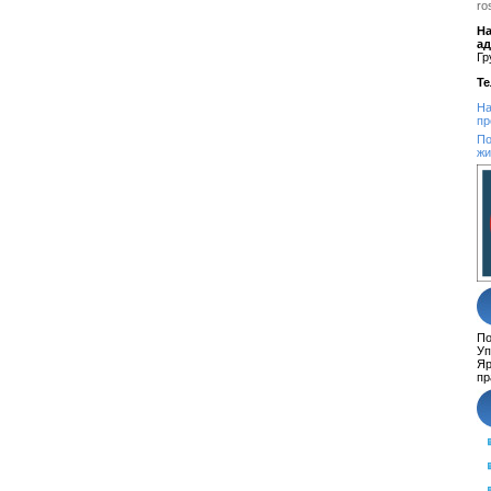
ro
На
а
Гр
Т
На
пр
По
жи
По
Уп
Яр
пр