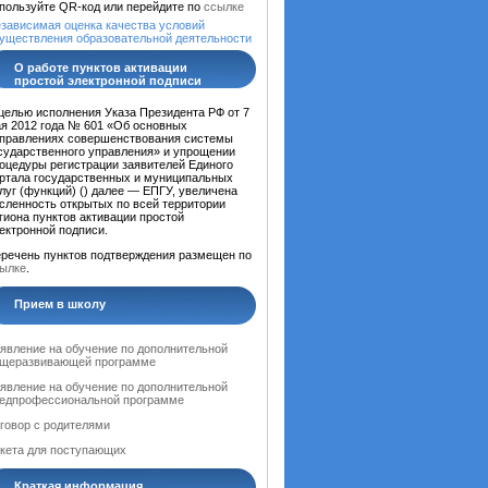
пользуйте QR-код или перейдите по
ссылке
зависимая оценка качества условий
уществления образовательной деятельности
О работе пунктов активации
простой электронной подписи
целью исполнения Указа Президента РФ от 7
я 2012 года № 601 «Об основных
правлениях совершенствования системы
сударственного управления» и упрощении
оцедуры регистрации заявителей Единого
ртала государственных и муниципальных
луг (функций) (
) далее — ЕПГУ, увеличена
сленность открытых по всей территории
гиона пунктов активации простой
ектронной подписи.
речень пунктов подтверждения размещен по
ылке
.
Прием в школу
явление на обучение по дополнительной
щеразвивающей программе
явление на обучение по дополнительной
едпрофессиональной программе
говор с родителями
кета для поступающих
Краткая информация