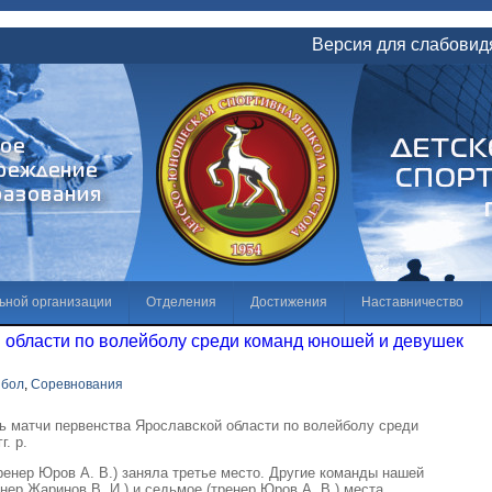
Версия для слабови
ьной организации
Отделения
Достижения
Наставничество
 области по волейболу среди команд юношей и девушек
те
Галерея
Независимая оценка качества условий осуществления о
йбол
,
Соревнования
ие коррупции
сь матчи первенства Ярославской области по волейболу среди
. р.
енер Юров А. В.) заняла третье место. Другие команды нашей
нер Жаринов В. И.) и седьмое (тренер Юров А. В.) места.