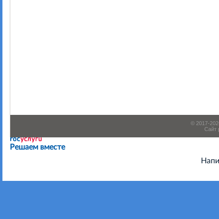
© 2017-20
Сайт 
Есть предложения по организации учебного процесса или
Решаем вместе
Напи