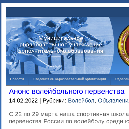
Новости
Сведения об образовательной организации
Отделе
Анонс волейбольного первенства
Обращения граждан
Решаем вместе
Галерея
Независима
14.02.2022 | Рубрики:
Волейбол
,
Объявлени
Лучший спортсмен
Противодействие коррупции
С 22 по 29 марта наша спортивная школ
первенства России по волейболу среди ю