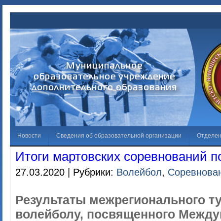
Новости
Сведения об образовательной организации
Отделе
Итоги мартовских соревнований п
Обращения граждан
Решаем вместе
Галерея
Независима
27.03.2020 | Рубрики:
Волейбол
,
Соревнова
Лучший спортсмен
Противодействие коррупции
Результаты межрегионального т
волейболу, посвященного Межд