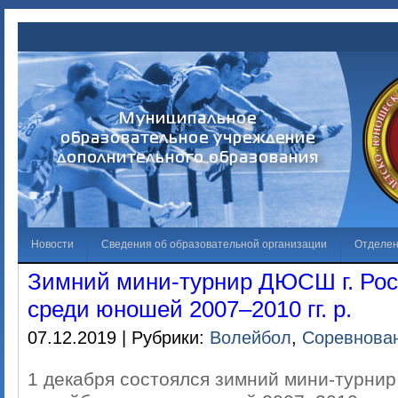
Новости
Сведения об образовательной организации
Отделе
Зимний мини-турнир ДЮСШ г. Рос
Обращения граждан
Решаем вместе
Галерея
Независима
среди юношей 2007–2010 гг. р.
Лучший спортсмен
Противодействие коррупции
07.12.2019 | Рубрики:
Волейбол
,
Соревнова
1 декабря состоялся зимний мини-турнир