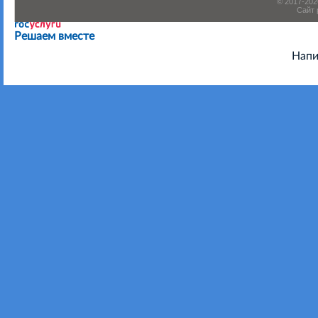
© 2017-20
Сайт 
Есть предложения по организации учебного процесса или
Решаем вместе
Напи