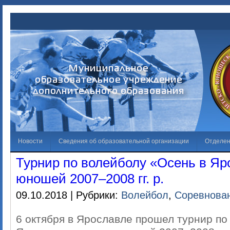
Новости
Сведения об образовательной организации
Отделе
Турнир по волейболу «Осень в Яр
Обращения граждан
Решаем вместе
Галерея
Независима
юношей 2007–2008 гг. р.
Лучший спортсмен
09.10.2018 | Рубрики:
Волейбол
,
Соревнова
6 октября в Ярославле прошел турнир по