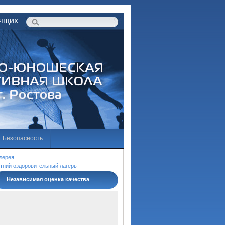
дящих
Безопасность
бразовательной деятельности
лерея
тний оздоровительный лагерь
Независимая оценка качества