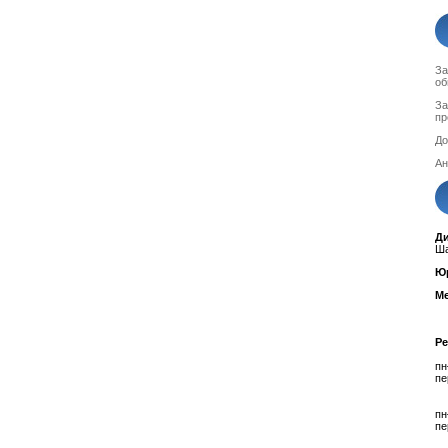
За
об
За
пр
До
Ан
Д
Ша
Ю
Ме
Р
пн
пе
пн
пе