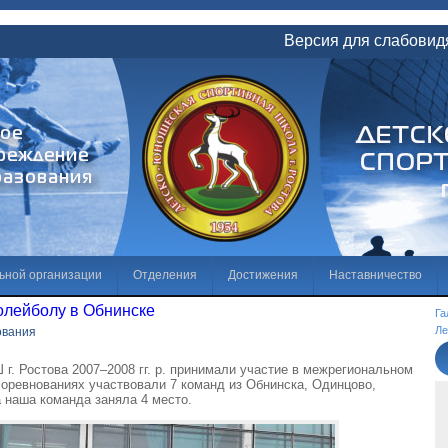
Версия для слабови
ьной организации
Отделения
Достижения
Наставничество
олейболу в Обнинске
те
Галерея
Независимая оценка качества условий осуществления о
Га
Ле
ования
ие коррупции
г. Ростова 2007–2008 гг. р. принимали участие в межрегиональном
соревнованиях участвовали 7 команд из Обнинска, Одинцово,
а наша команда заняла 4 место.