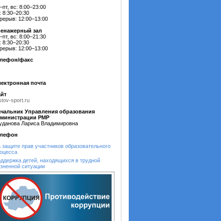
–пт, вс: 8:00–23:00
: 8:30–20:30
рерыв: 12:00–13:00
ренажерный зал
–пт, вс: 8:00–21:30
: 8:30–20:30
рерыв: 12:00–13:00
елефон/факс
ектронная почта
йт
stov-sport.ru
чальник Управления образования
дминистрации РМР
уданова Лариса Владимировна
елефон
 защите прав участников образовательного
оцесса
ддержка детей, находящихся в трудной
зненной ситуации