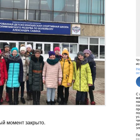
Чт
ис
Не
ос
С 
ма
на
го
пр
по
ус
чи
ый момент закрыто.
ре
эл
Пе
сс