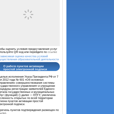
обы оценить условия предоставления услуг
пользуйте QR-код или перейдите по
ссылке
зависимая оценка качества условий
уществления образовательной деятельности
О работе пунктов активации
простой электронной подписи
целью исполнения Указа Президента РФ от 7
я 2012 года № 601 «Об основных
правлениях совершенствования системы
сударственного управления» и упрощении
оцедуры регистрации заявителей Единого
ртала государственных и муниципальных
луг (функций) (
) далее — ЕПГУ, увеличена
сленность открытых по всей территории
гиона пунктов активации простой
ектронной подписи.
речень пунктов подтверждения размещен по
ылке
.