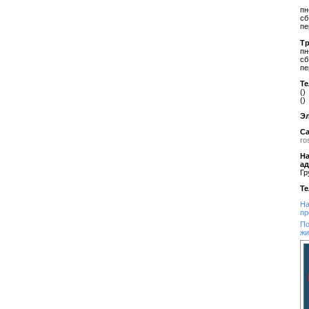
пн
сб
пе
Т
пн
сб
пе
Т
()
()
Эл
Са
ro
На
а
Гр
Т
На
пр
По
жи