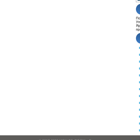
По
Уп
Яр
пр