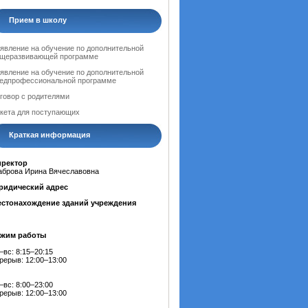
Прием в школу
явление на обучение по дополнительной
щеразвивающей программе
явление на обучение по дополнительной
едпрофессиональной программе
говор с родителями
кета для поступающих
Краткая информация
иректор
брова Ирина Вячеславовна
ридический адрес
стонахождение зданий учреждения
ежим работы
–вс: 8:15–20:15
рерыв: 12:00–13:00
–вс: 8:00–23:00
рерыв: 12:00–13:00