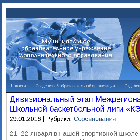
Новости
Сведения об образовательной организации
Отделе
Дивизиональный этап Межрегиона
Обращения граждан
Решаем вместе
Галерея
Независима
Школьной баскетбольной лиги «
Лучший спортсмен
29.01.2016 | Рубрики:
Соревнования
21–22 января в нашей спортивной школе