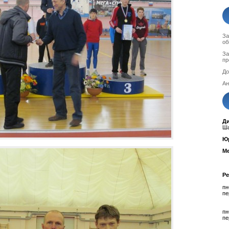
За
об
За
пр
До
Ан
Д
Ша
Ю
Ме
Р
пн
пе
пн
пе