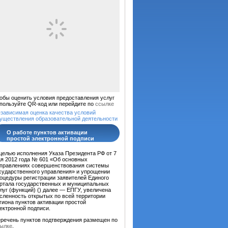
обы оценить условия предоставления услуг
пользуйте QR-код или перейдите по
ссылке
зависимая оценка качества условий
уществления образовательной деятельности
О работе пунктов активации
простой электронной подписи
целью исполнения Указа Президента РФ от 7
я 2012 года № 601 «Об основных
правлениях совершенствования системы
сударственного управления» и упрощении
оцедуры регистрации заявителей Единого
ртала государственных и муниципальных
луг (функций) (
) далее — ЕПГУ, увеличена
сленность открытых по всей территории
гиона пунктов активации простой
ектронной подписи.
речень пунктов подтверждения размещен по
ылке
.