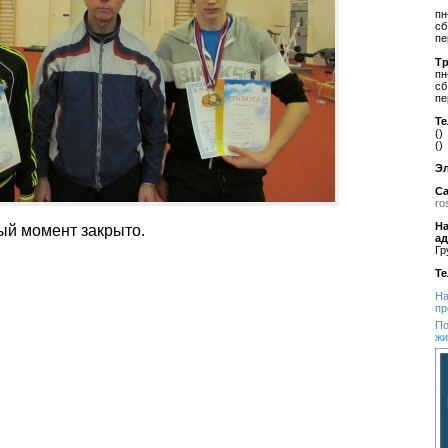
пн
сб
пе
Т
пн
сб
пе
Т
()
()
Эл
Са
ro
На
ый момент закрыто.
а
Гр
Т
На
пр
По
жи