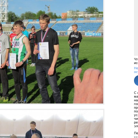
Чт
ис
Не
ос
С 
ма
на
го
пр
по
ус
чи
ре
эл
Пе
сс