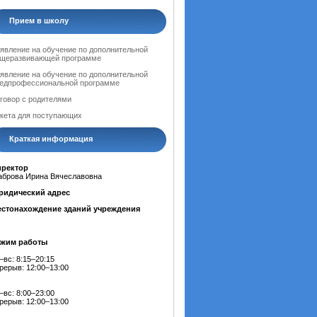
Прием в школу
явление на обучение по дополнительной
щеразвивающей программе
явление на обучение по дополнительной
едпрофессиональной программе
говор с родителями
кета для поступающих
Краткая информация
иректор
брова Ирина Вячеславовна
ридический адрес
стонахождение зданий учреждения
ежим работы
–вс: 8:15–20:15
рерыв: 12:00–13:00
–вс: 8:00–23:00
рерыв: 12:00–13:00