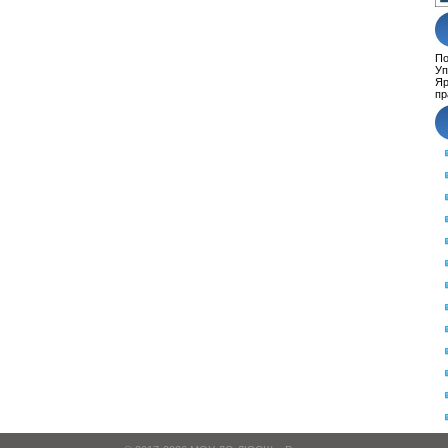
По
Уп
Яр
пр