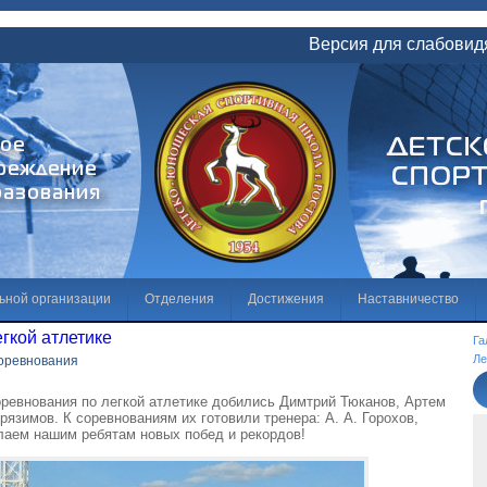
Версия для слабови
ьной организации
Отделения
Достижения
Наставничество
гкой атлетике
те
Галерея
Независимая оценка качества условий осуществления о
Га
Ле
оревнования
ие коррупции
оревнования по легкой атлетике добились Димтрий Тюканов, Артем
язимов. К соревнованиям их готовили тренера: А. А. Горохов,
лаем нашим ребятам новых побед и рекордов!