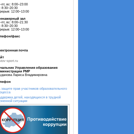
–пт, вс: 8:00–23:00
: 8:30–20:30
рерыв: 12:00–13:00
ренажерный зал
–пт, вс: 8:00–21:30
: 8:30–20:30
рерыв: 12:00–13:00
елефон/факс
ектронная почта
йт
stov-sport.ru
чальник Управления образования
дминистрации РМР
уданова Лариса Владимировна
елефон
 защите прав участников образовательного
оцесса
ддержка детей, находящихся в трудной
зненной ситуации