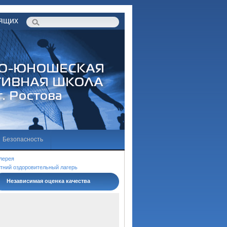
дящих
Безопасность
бразовательной деятельности
лерея
тний оздоровительный лагерь
Независимая оценка качества